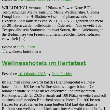
WILLI DUNGL vertraut auf Pflanzen-Power: Neue BIO-
Teemischungen Meine Tage und Meine Wechseljahre. Claudia
Dungl kombiniert Heilkräuterwissen und pharmazeutische
ExpertiseDie Kräutertees von WILLI DUNGL gehören seit mehr
als 20 Jahren zu den beliebtesten in Österreich. Nun erweitert der
Teespezialist sein Sortiment um zwei Sorten, die in Anlehnung an
die Bedürfnisse von Frauen in unterschiedlichen Lebensphasen
entwickelt […]
Posted in
für´s Leben
Wellnesshotels im Härtetest
Posted on
10. Oktober 2025
by
Petra Pachler
Im Rahmen seines Awards hat das Branchenportal wellness-
hotel.info die 100 besten Wellnesshotels ausgezeichnet. Die
nunmehr fünfte Auflage dieses objektiven und transparenten
Rankings wurde für 2026 erstmals auf 100 Plätze erweitert und soll
so einen umfassenden Branchenkompass bieten.Die 100 besten
Häuser für 2026 stehen festZum fünften Mal kürt das aktuelle
Ranking von wellness-hotel.info aus einer Auswahl von mehr […]