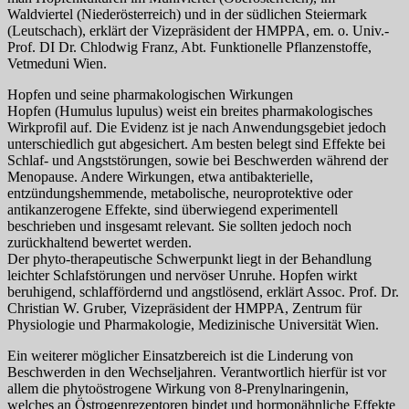
Waldviertel (Niederösterreich) und in der südlichen Steiermark
(Leutschach), erklärt der Vizepräsident der HMPPA, em. o. Univ.-
Prof. DI Dr. Chlodwig Franz, Abt. Funktionelle Pflanzenstoffe,
Vetmeduni Wien.
Hopfen und seine pharmakologischen Wirkungen
Hopfen (Humulus lupulus) weist ein breites pharmakologisches
Wirkprofil auf. Die Evidenz ist je nach Anwendungsgebiet jedoch
unterschiedlich gut abgesichert. Am besten belegt sind Effekte bei
Schlaf- und Angststörungen, sowie bei Beschwerden während der
Menopause. Andere Wirkungen, etwa antibakterielle,
entzündungshemmende, metabolische, neuroprotektive oder
antikanzerogene Effekte, sind überwiegend experimentell
beschrieben und insgesamt relevant. Sie sollten jedoch noch
zurückhaltend bewertet werden.
Der phyto-therapeutische Schwerpunkt liegt in der Behandlung
leichter Schlafstörungen und nervöser Unruhe. Hopfen wirkt
beruhigend, schlaffördernd und angstlösend, erklärt Assoc. Prof. Dr.
Christian W. Gruber, Vizepräsident der HMPPA, Zentrum für
Physiologie und Pharmakologie, Medizinische Universität Wien.
Ein weiterer möglicher Einsatzbereich ist die Linderung von
Beschwerden in den Wechseljahren. Verantwortlich hierfür ist vor
allem die phytoöstrogene Wirkung von 8-Prenylnaringenin,
welches an Östrogenrezeptoren bindet und hormonähnliche Effekte