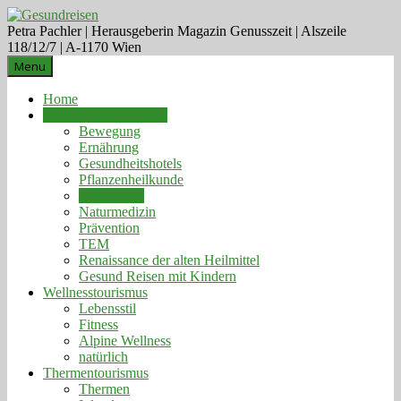
Petra Pachler | Herausgeberin Magazin Genusszeit | Alszeile
118/12/7 | A-1170 Wien
Menu
Home
Gesundheitstourismus
Bewegung
Ernährung
Gesundheitshotels
Pflanzenheilkunde
für´s Leben
Naturmedizin
Prävention
TEM
Renaissance der alten Heilmittel
Gesund Reisen mit Kindern
Wellnesstourismus
Lebensstil
Fitness
Alpine Wellness
natürlich
Thermentourismus
Thermen