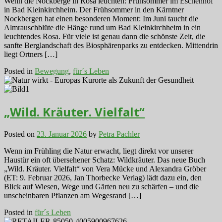
Wenn die Nockberge in Rosa leuchten: Frühsommer im Eschenhof
in Bad Kleinkirchheim. Der Frühsommer in den Kärntner
Nockbergen hat einen besonderen Moment: Im Juni taucht die
Almrauschblüte die Hänge rund um Bad Kleinkirchheim in ein
leuchtendes Rosa. Für viele ist genau dann die schönste Zeit, die
sanfte Berglandschaft des Biosphärenparks zu entdecken. Mittendrin
liegt Ortners […]
Posted in
Bewegung
,
für´s Leben
„Wild. Kräuter. Vielfalt“
Posted on
23. Januar 2026
by
Petra Pachler
Wenn im Frühling die Natur erwacht, liegt direkt vor unserer
Haustür ein oft übersehener Schatz: Wildkräuter. Das neue Buch
„Wild. Kräuter. Vielfalt“ von Vera Mücke und Alexandra Gröber
(ET: 9. Februar 2026, Jan Thorbecke Verlag) lädt dazu ein, den
Blick auf Wiesen, Wege und Gärten neu zu schärfen – und die
unscheinbaren Pflanzen am Wegesrand […]
Posted in
für´s Leben