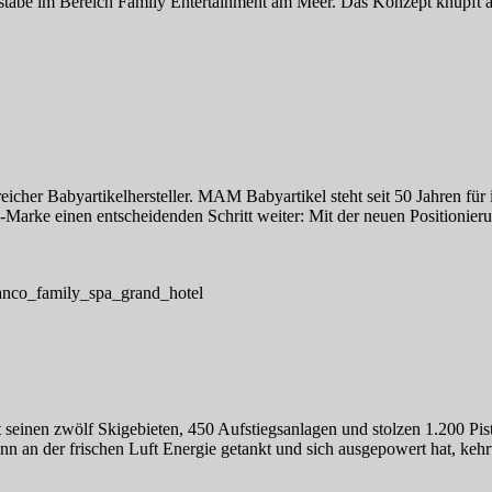
ßstäbe im Bereich Family Entertainment am Meer. Das Konzept knüpft a
reicher Babyartikelhersteller. MAM Babyartikel steht seit 50 Jahren fü
m-Marke einen entscheidenden Schritt weiter: Mit der neuen Positioni
seinen zwölf Skigebieten, 450 Aufstiegsanlagen und stolzen 1.200 Pist
n an der frischen Luft Energie getankt und sich ausgepowert hat, kehr