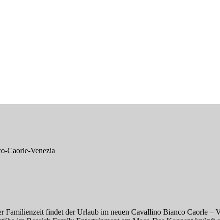
r Familienzeit findet der Urlaub im neuen Cavallino Bianco Caorle – V