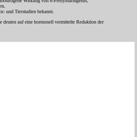
hytoöstrogene Wirkung von 8-Prenylnaringenin,
en.
r- und Tierstudien bekannt.
 deuten auf eine hormonell vermittelte Reduktion der