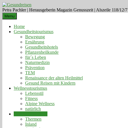
Petra Pachler | Herausgeberin Magazin Genusszeit | Alszeile 118/12/
Menu
Home
Gesundheitstourismus
Bewegung
Ernährung
Gesundheitshotels
Pflanzenheilkunde
für´s Leben
Naturmedizin
Prävention
TEM
Renaissance der alten Heilmittel
Gesund Reisen mit Kindern
Wellnesstourismus
Lebensstil
Fitness
Alpine Wellness
natürlich
Thermentourismus
Thermen
Inland