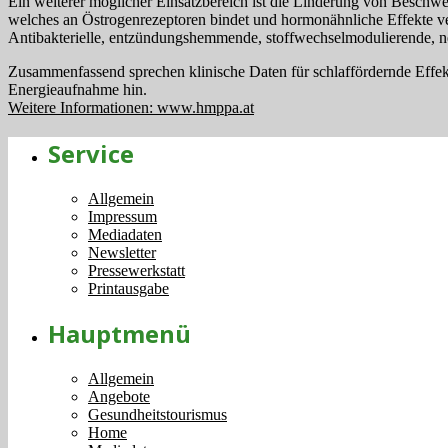
Ein weiterer möglicher Einsatzbereich ist die Linderung von Beschwe
welches an Östrogenrezeptoren bindet und hormonähnliche Effekte vermi
Antibakterielle, entzündungshemmende, stoffwechselmodulierende, ne
Zusammenfassend sprechen klinische Daten für schlaffördernde Effekt
Energieaufnahme hin.
Weitere Informationen: www.hmppa.at
Service
Allgemein
Impressum
Mediadaten
Newsletter
Pressewerkstatt
Printausgabe
Hauptmenü
Allgemein
Angebote
Gesundheitstourismus
Home