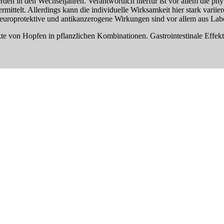
rden in den Wechseljahren. Verantwortlich hierfür ist vor allem die p
ttelt. Allerdings kann die individuelle Wirksamkeit hier stark variier
uroprotektive und antikanzerogene Wirkungen sind vor allem aus Labo
e von Hopfen in pflanzlichen Kombinationen. Gastrointestinale Effekte