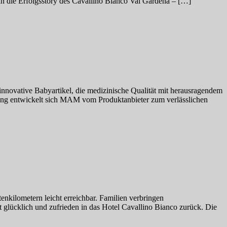
n die Erfolgsstory des Cavallino Bianco Val Gardena – […]
r innovative Babyartikel, die medizinische Qualität mit herausragendem
erung entwickelt sich MAM vom Produktanbieter zum verlässlichen
enkilometern leicht erreichbar. Familien verbringen
t glücklich und zufrieden in das Hotel Cavallino Bianco zurück. Die