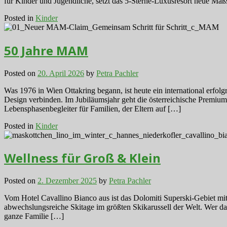
für Kinder und Jugendliche, setzt das 5-Sterne-Luxusresort neue Ma
Posted in
Kinder
50 Jahre MAM
Posted on
20. April 2026
by
Petra Pachler
Was 1976 in Wien Ottakring begann, ist heute ein international erfolg
Design verbinden. Im Jubiläumsjahr geht die österreichische Premiu
Lebensphasenbegleiter für Familien, der Eltern auf […]
Posted in
Kinder
Wellness für Groß & Klein
Posted on
2. Dezember 2025
by
Petra Pachler
Vom Hotel Cavallino Bianco aus ist das Dolomiti Superski-Gebiet mit 
abwechslungsreiche Skitage im größten Skikarussell der Welt. Wer dan
ganze Familie […]