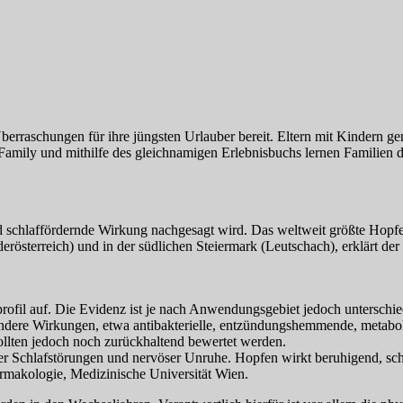
berraschungen für ihre jüngsten Urlauber bereit. Eltern mit Kindern 
Family und mithilfe des gleichnamigen Erlebnisbuchs lernen Familien
 schlaffördernde Wirkung nachgesagt wird. Das weltweit größte Hopfena
derösterreich) und in der südlichen Steiermark (Leutschach), erklärt 
ofil auf. Die Evidenz ist je nach Anwendungsgebiet jedoch unterschiedl
re Wirkungen, etwa antibakterielle, entzündungshemmende, metabolis
ollten jedoch noch zurückhaltend bewertet werden.
er Schlafstörungen und nervöser Unruhe. Hopfen wirkt beruhigend, schla
makologie, Medizinische Universität Wien.