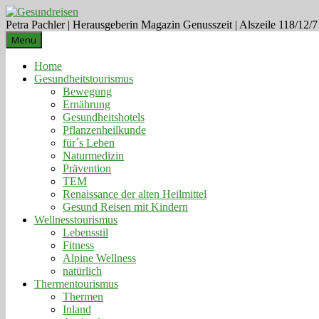
Petra Pachler | Herausgeberin Magazin Genusszeit | Alszeile 118/12/
Menu
Home
Gesundheitstourismus
Bewegung
Ernährung
Gesundheitshotels
Pflanzenheilkunde
für´s Leben
Naturmedizin
Prävention
TEM
Renaissance der alten Heilmittel
Gesund Reisen mit Kindern
Wellnesstourismus
Lebensstil
Fitness
Alpine Wellness
natürlich
Thermentourismus
Thermen
Inland