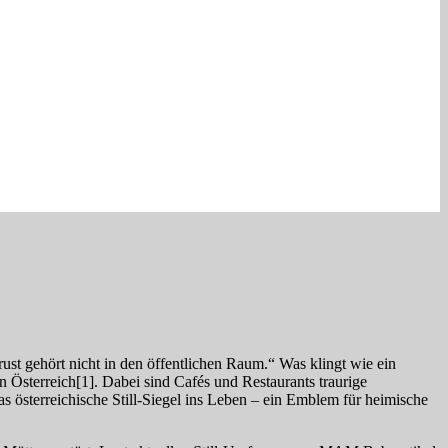
ust gehört nicht in den öffentlichen Raum.“ Was klingt wie ein
 Österreich[1]. Dabei sind Cafés und Restaurants traurige
s österreichische Still-Siegel ins Leben – ein Emblem für heimische