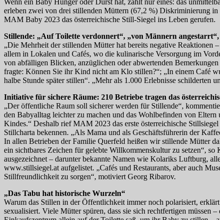
Wenn ein Baby Hunger oder Durst hat, zählt nur eines: das unmittelba
erleben zwei von drei stillenden Müttern (67,2 %) Diskriminierung in d
MAM Baby 2023 das österreichische Still-Siegel ins Leben gerufen.
Stillende: „Auf Toilette verdonnert“, „von Männern angestarrt“
„Die Mehrheit der stillenden Mütter hat bereits negative Reaktionen
allem in Lokalen und Cafés, wo die kulinarische Versorgung im Vorde
von abfälligen Blicken, anzüglichen oder abwertenden Bemerkungen bi
fragte: Können Sie ihr Kind nicht am Klo stillen?“; „In einem Café 
halbe Stunde später stillen“. „Mehr als 1.000 Erlebnisse schilderten u
Initiative für sichere Räume: 210 Betriebe tragen das österreichisc
„Der öffentliche Raum soll sicherer werden für Stillende“, kommenti
den Babyalltag leichter zu machen und das Wohlbefinden von Eltern u
Kindes.“ Deshalb rief MAM 2023 das erste österreichische Stillsiegel 
Stillcharta bekennen. „Als Mama und als Geschäftsführerin der Kaffeehä
In allen Betrieben der Familie Querfeld heißen wir stillende Mütter d
ein sichtbares Zeichen für gelebte Willkommenskultur zu setzen“, so 
ausgezeichnet – darunter bekannte Namen wie Kolariks Luftburg, alle 
www.stillsiegel.at aufgelistet. „Cafés und Restaurants, aber auch Mus
Stillfreundlichkeit zu sorgen“, motiviert Georg Ribarov.
„Das Tabu hat historische Wurzeln“
Warum das Stillen in der Öffentlichkeit immer noch polarisiert, erklä
sexualisiert. Viele Mütter spüren, dass sie sich rechtfertigen müssen 
Einkaufszentrum allein auf der Toilette saß, um ihr Baby zu stillen – 