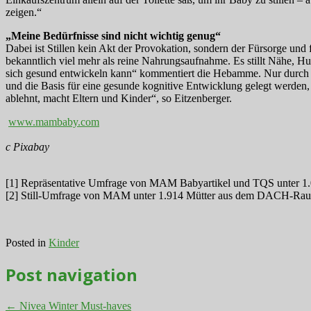
zeigen.“
„Meine Bedürfnisse sind nicht wichtig genug“
Dabei ist Stillen kein Akt der Provokation, sondern der Fürsorge u
bekanntlich viel mehr als reine Nahrungsaufnahme. Es stillt Nähe, Hun
sich gesund entwickeln kann“ kommentiert die Hebamme. Nur durch ei
und die Basis für eine gesunde kognitive Entwicklung gelegt werden, er
ablehnt, macht Eltern und Kinder“, so Eitzenberger.
www.mambaby.com
c Pixabay
[1] Repräsentative Umfrage von MAM Babyartikel und TQS unter 1.0
[2] Still-Umfrage von MAM unter 1.914 Mütter aus dem DACH-Ra
Posted in
Kinder
Post navigation
←
Nivea Winter Must-haves