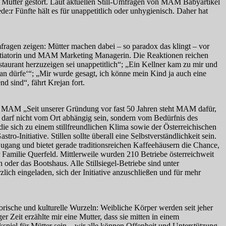
de Mütter gestört. Laut aktuellen Still-Umfragen von MAM Babyartikel
de:r Fünfte hält es für unappetitlich oder unhygienisch. Daher hat
fragen zeigen: Mütter machen dabei – so paradox das klingt – vor
-Initiatorin und MAM Marketing Managerin. Die Reaktionen reichen
taurant herzuzeigen sei unappetitlich“; „Ein Kellner kam zu mir und
ran dürfe‘“; „Mir wurde gesagt, ich könne mein Kind ja auch eine
nd sind“, fährt Krejan fort.
bei MAM „Seit unserer Gründung vor fast 50 Jahren steht MAM dafür,
 darf nicht vom Ort abhängig sein, sondern vom Bedürfnis des
die sich zu einem stillfreundlichen Klima sowie der Österreichischen
-Initiative. Stillen sollte überall eine Selbstverständlichkeit sein.
 Zugang und bietet gerade traditionsreichen Kaffeehäusern die Chance,
 Familie Querfeld. Mittlerweile wurden 210 Betriebe österreichweit
oder das Bootshaus. Alle Stillsiegel-Betriebe sind unter
zlich eingeladen, sich der Initiative anzuschließen und für mehr
torische und kulturelle Wurzeln: Weibliche Körper werden seit jeher
r Zeit erzählte mir eine Mutter, dass sie mitten in einem
eckspiel für Mütter sein – wir alle können Offenheit und Unterstützung