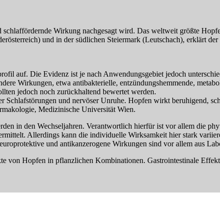
 schlaffördernde Wirkung nachgesagt wird. Das weltweit größte Hopfena
derösterreich) und in der südlichen Steiermark (Leutschach), erklärt 
ofil auf. Die Evidenz ist je nach Anwendungsgebiet jedoch unterschiedl
re Wirkungen, etwa antibakterielle, entzündungshemmende, metabolis
ollten jedoch noch zurückhaltend bewertet werden.
er Schlafstörungen und nervöser Unruhe. Hopfen wirkt beruhigend, schla
makologie, Medizinische Universität Wien.
rden in den Wechseljahren. Verantwortlich hierfür ist vor allem die p
ttelt. Allerdings kann die individuelle Wirksamkeit hier stark variier
uroprotektive und antikanzerogene Wirkungen sind vor allem aus Labo
e von Hopfen in pflanzlichen Kombinationen. Gastrointestinale Effekte