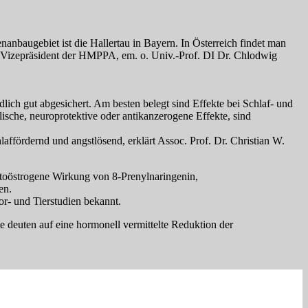
nbaugebiet ist die Hallertau in Bayern. In Österreich findet man
der Vizepräsident der HMPPA, em. o. Univ.-Prof. DI Dr. Chlodwig
ich gut abgesichert. Am besten belegt sind Effekte bei Schlaf- und
che, neuroprotektive oder antikanzerogene Effekte, sind
ffördernd und angstlösend, erklärt Assoc. Prof. Dr. Christian W.
hytoöstrogene Wirkung von 8-Prenylnaringenin,
en.
r- und Tierstudien bekannt.
 deuten auf eine hormonell vermittelte Reduktion der