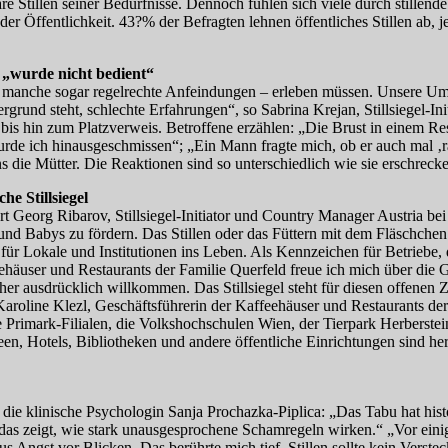
re Stillen seiner Bedürfnisse. Dennoch fühlen sich viele durch stillen
er Öffentlichkeit. 43?% der Befragten lehnen öffentliches Stillen ab, je
, „wurde nicht bedient“
 – manche sogar regelrechte Anfeindungen – erleben müssen. Unsere Um
rgrund steht, schlechte Erfahrungen“, so Sabrina Krejan, Stillsiegel
s hin zum Platzverweis. Betroffene erzählen: „Die Brust in einem Res
wurde ich hinausgeschmissen“; „Ein Mann fragte mich, ob er auch mal ‚
ns die Mütter. Die Reaktionen sind so unterschiedlich wie sie erschrecke
he Stillsiegel
ert Georg Ribarov, Stillsiegel-Initiator und Country Manager Austria 
nd Babys zu fördern. Das Stillen oder das Füttern mit dem Fläschchen
für Lokale und Institutionen ins Leben. Als Kennzeichen für Betriebe, 
user und Restaurants der Familie Querfeld freue ich mich über die Gastro
aher ausdrücklich willkommen. Das Stillsiegel steht für diesen offenen
Karoline Klezl, Geschäftsführerin der Kaffeehäuser und Restaurants der
Primark-Filialen, die Volkshochschulen Wien, der Tierpark Herberstein 
een, Hotels, Bibliotheken und andere öffentliche Einrichtungen sind her
rt die klinische Psychologin Sanja Prochazka-Piplica: „Das Tabu hat his
– das zeigt, wie stark unausgesprochene Schamregeln wirken.“ „Vor einige
aus Angst vor Blicken. Das berührte mich tief. Stillen sollte kein Verst