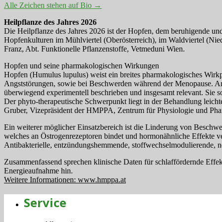
Alle Zeichen stehen auf Bio
→
Heilpflanze des Jahres 2026
Die Heilpflanze des Jahres 2026 ist der Hopfen, dem beruhigende und
Hopfenkulturen im Mühlviertel (Oberösterreich), im Waldviertel (Nie
Franz, Abt. Funktionelle Pflanzenstoffe, Vetmeduni Wien.
Hopfen und seine pharmakologischen Wirkungen
Hopfen (Humulus lupulus) weist ein breites pharmakologisches Wirkpr
Angststörungen, sowie bei Beschwerden während der Menopause. Ande
überwiegend experimentell beschrieben und insgesamt relevant. Sie s
Der phyto-therapeutische Schwerpunkt liegt in der Behandlung leicht
Gruber, Vizepräsident der HMPPA, Zentrum für Physiologie und Phar
Ein weiterer möglicher Einsatzbereich ist die Linderung von Beschwe
welches an Östrogenrezeptoren bindet und hormonähnliche Effekte vermi
Antibakterielle, entzündungshemmende, stoffwechselmodulierende, ne
Zusammenfassend sprechen klinische Daten für schlaffördernde Effekt
Energieaufnahme hin.
Weitere Informationen: www.hmppa.at
Service