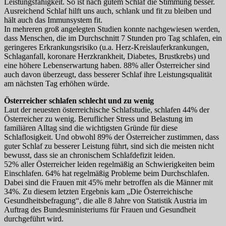
Leistungsfähigkeit. So ist nach gutem Schlaf die Stimmung besser.
Ausreichend Schlaf hilft uns auch, schlank und fit zu bleiben und
hält auch das Immunsystem fit.
In mehreren groß angelegten Studien konnte nachgewiesen werden,
dass Menschen, die im Durchschnitt 7 Stunden pro Tag schlafen, ein
geringeres Erkrankungsrisiko (u.a. Herz-Kreislauferkrankungen,
Schlaganfall, koronare Herzkrankheit, Diabetes, Brustkrebs) und
eine höhere Lebenserwartung haben. 88% aller Österreicher sind
auch davon überzeugt, dass besserer Schlaf ihre Leistungsqualität
am nächsten Tag erhöhen würde.
Österreicher schlafen schlecht und zu wenig
Laut der neuesten österreichische Schlafstudie, schlafen 44% der
Österreicher zu wenig. Beruflicher Stress und Belastung im
familiären Alltag sind die wichtigsten Gründe für diese
Schlaflosigkeit. Und obwohl 89% der Österreicher zustimmen, dass
guter Schlaf zu besserer Leistung führt, sind sich die meisten nicht
bewusst, dass sie an chronischem Schlafdefizit leiden.
52% aller Österreicher leiden regelmäßig an Schwierigkeiten beim
Einschlafen. 64% hat regelmäßig Probleme beim Durchschlafen.
Dabei sind die Frauen mit 45% mehr betroffen als die Männer mit
34%. Zu diesem letzten Ergebnis kam „Die Österreichische
Gesundheitsbefragung“, die alle 8 Jahre von Statistik Austria im
Auftrag des Bundesministeriums für Frauen und Gesundheit
durchgeführt wird.