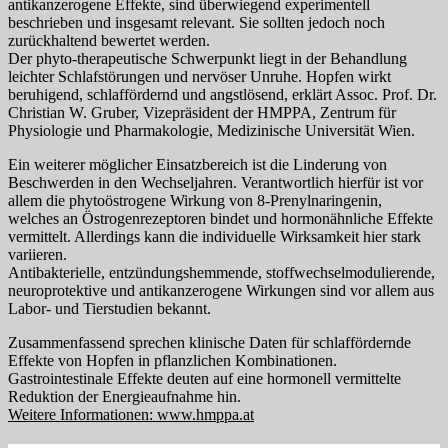
antikanzerogene Effekte, sind überwiegend experimentell
beschrieben und insgesamt relevant. Sie sollten jedoch noch
zurückhaltend bewertet werden.
Der phyto-therapeutische Schwerpunkt liegt in der Behandlung
leichter Schlafstörungen und nervöser Unruhe. Hopfen wirkt
beruhigend, schlaffördernd und angstlösend, erklärt Assoc. Prof. Dr.
Christian W. Gruber, Vizepräsident der HMPPA, Zentrum für
Physiologie und Pharmakologie, Medizinische Universität Wien.
Ein weiterer möglicher Einsatzbereich ist die Linderung von
Beschwerden in den Wechseljahren. Verantwortlich hierfür ist vor
allem die phytoöstrogene Wirkung von 8-Prenylnaringenin,
welches an Östrogenrezeptoren bindet und hormonähnliche Effekte
vermittelt. Allerdings kann die individuelle Wirksamkeit hier stark
variieren.
Antibakterielle, entzündungshemmende, stoffwechselmodulierende,
neuroprotektive und antikanzerogene Wirkungen sind vor allem aus
Labor- und Tierstudien bekannt.
Zusammenfassend sprechen klinische Daten für schlaffördernde
Effekte von Hopfen in pflanzlichen Kombinationen.
Gastrointestinale Effekte deuten auf eine hormonell vermittelte
Reduktion der Energieaufnahme hin.
Weitere Informationen: www.hmppa.at