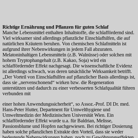
Richtige Ernährung und Pflanzen für guten Schlaf
Manche Lebensmittel enthalten Inhaltstoffe, die schlaffördernd sind.
Viel wirksamer sind allerdings pflanzliche Einschlafhilfen, die auf
natürlichen Kräutern beruhen. Von chemischen Schlafmitteln ist
aufgrund ihrer Nebenwirkungen in jedem Fall abzuraten.
Melatoninhaltigen Lebensmitteln (z.B. Walnüsse) oder solchen mit
hohem Tryptophangehalt (z.B. Kakao, Soja) wird ein
schlaffördernder Effekt nachgesagt. Die wissenschaftliche Evidenz
ist allerdings schwach, was deren tatsächliche Wirksamkeit betrifft.
„Der Vorteil von Einschlafhilfen auf pflanzlicher Basis allerdings ist,
dass sie „nervenschonend“ wirken bzw. die Regeneration
unterstützen und dadurch zu einer verbesserten Schlafqualität führen
verbunden mit
einer hohen Anwendungssicherheit“, so Assoz.-Prof. DI Dr. med.
Hans-Peter Hutter, Department für Umwelthygiene und
Umweltmedizin der Medizinischen Universität Wien. Ein
schlaffördernder Effekt wurde u.a. für Baldrian, Melisse,
Passionsblume und Hopfen nachgewiesen. Bei richtiger Dosierung
haben solche pflanzlichen Extrakte den Vorteil, dass sie weder
bedeutende Nebenwirkungen haben, noch zu Gewöhnungseffekten