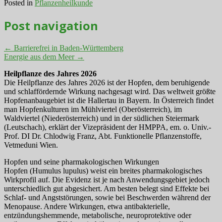
Posted in
Pflanzenheilkunde
Post navigation
←
Barrierefrei in Baden-Württemberg
Energie aus dem Meer
→
Heilpflanze des Jahres 2026
Die Heilpflanze des Jahres 2026 ist der Hopfen, dem beruhigende
und schlaffördernde Wirkung nachgesagt wird. Das weltweit größte
Hopfenanbaugebiet ist die Hallertau in Bayern. In Österreich findet
man Hopfenkulturen im Mühlviertel (Oberösterreich), im
Waldviertel (Niederösterreich) und in der südlichen Steiermark
(Leutschach), erklärt der Vizepräsident der HMPPA, em. o. Univ.-
Prof. DI Dr. Chlodwig Franz, Abt. Funktionelle Pflanzenstoffe,
Vetmeduni Wien.
Hopfen und seine pharmakologischen Wirkungen
Hopfen (Humulus lupulus) weist ein breites pharmakologisches
Wirkprofil auf. Die Evidenz ist je nach Anwendungsgebiet jedoch
unterschiedlich gut abgesichert. Am besten belegt sind Effekte bei
Schlaf- und Angststörungen, sowie bei Beschwerden während der
Menopause. Andere Wirkungen, etwa antibakterielle,
entzündungshemmende, metabolische, neuroprotektive oder