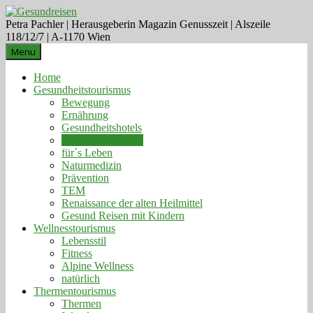
Petra Pachler | Herausgeberin Magazin Genusszeit | Alszeile
118/12/7 | A-1170 Wien
Menu
Home
Gesundheitstourismus
Bewegung
Ernährung
Gesundheitshotels
Pflanzenheilkunde
für´s Leben
Naturmedizin
Prävention
TEM
Renaissance der alten Heilmittel
Gesund Reisen mit Kindern
Wellnesstourismus
Lebensstil
Fitness
Alpine Wellness
natürlich
Thermentourismus
Thermen