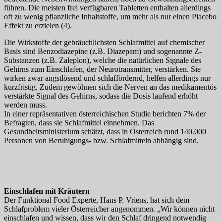
führen. Die meisten frei verfügbaren Tabletten enthalten allerdings
oft zu wenig pflanzliche Inhaltstoffe, um mehr als nur einen Placebo
Effekt zu erzielen (4).
Die Wirkstoffe der gebräuchlichsten Schlafmittel auf chemischer
Basis sind Benzodiazepine (z.B. Diazepam) und sogenannte Z-
Substanzen (z.B. Zaleplon), welche die natürlichen Signale des
Gehirns zum Einschlafen, der Neurotransmitter, verstärken. Sie
wirken zwar angstlösend und schlaffördernd, helfen allerdings nur
kurzfristig. Zudem gewöhnen sich die Nerven an das medikamentös
verstärkte Signal des Gehirns, sodass die Dosis laufend erhöht
werden muss.
In einer repräsentativen österreichischen Studie berichten 7% der
Befragten, dass sie Schlafmittel einnehmen. Das
Gesundheitsministerium schätzt, dass in Österreich rund 140.000
Personen von Beruhigungs- bzw. Schlafmitteln abhängig sind.
Einschlafen mit Kräutern
Der Funktional Food Experte, Hans P. Vriens, hat sich dem
Schlafproblem vieler Österreicher angenommen. „Wir können nicht
einschlafen und wissen, dass wir den Schlaf dringend notwendig