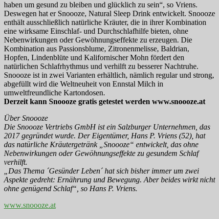
haben um gesund zu bleiben und glücklich zu sein“, so Vriens.
Deswegen hat er Snoooze, Natural Sleep Drink entwickelt. Snoooze
enthält ausschließlich natürliche Kräuter, die in ihrer Kombination
eine wirksame Einschlaf- und Durchschlafhilfe bieten, ohne
Nebenwirkungen oder Gewöhnungseffekte zu erzeugen. Die
Kombination aus Passionsblume, Zitronenmelisse, Baldrian,
Hopfen, Lindenblüte und Kalifornischer Mohn fördert den
natürlichen Schlafrhythmus und verhilft zu besserer Nachtruhe.
Snoooze ist in zwei Varianten erhältlich, nämlich regular und strong,
abgefüllt wird die Weltneuheit von Ennstal Milch in
umweltfreundliche Kartondosen.
Derzeit kann Snoooze gratis getestet werden www.snoooze.at
Über Snoooze
Die Snoooze Vertriebs GmbH ist ein Salzburger Unternehmen, das
2017 gegründet wurde. Der Eigentümer, Hans P. Vriens (52), hat
das natürliche Kräutergetränk „Snoooze“ entwickelt, das ohne
Nebenwirkungen oder Gewöhnungseffekte zu gesundem Schlaf
verhilft.
„Das Thema ´Gesünder Leben´ hat sich bisher immer um zwei
Aspekte gedreht: Ernährung und Bewegung. Aber beides wirkt nicht
ohne genügend Schlaf“, so Hans P. Vriens.
www.snoooze.at