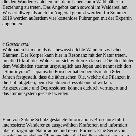
die den Wanderer anleiten, mit dem Lebensraum Wald näher in
Beziehung zu treten. Das Angebot kann sowohl im Waldareal am
Wasserfallweg als auch im Angertal genutzt werden. Im Sommer
2019 werden außerdem vier kostenlose Führungen mit der Expertin
angeboten.
c Gasteinertal
Waldbaden ist mehr als das bewusst erlebte Wandern zwischen
Bäumen. Der Körper kann hier in Resonanz mit der Natur treten,
um die Urkraft des Waldes auf sich wirken zu lassen. Die Idee hinter
dem Waldbaden stammt ursprünglich aus Japan und nennt sich dort
„Shinrinyoku“. Japanische Forscher haben bereits in den 80er
Jahren festgestellt, dass die ätherischen Öle, welche die Pflanzen in
die Luft abgeben, beim Einatmen stressabbauend wirken.
Angstzustände und Depressionen können dadurch verringert und
das Immunsystem gestärkt werden.
Eine von Sabine Schulz gestaltete Informations-Broschüre führt
interessierte Wanderer zu ausgewählten Kraftorten und informiert
über einzigartige Naturräume und deren Formen. Eine Serie von
speziell entwickelten Übungen leitet die Waldbesucher dazu an, in