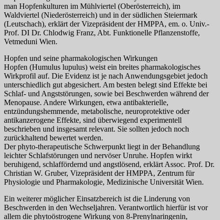
man Hopfenkulturen im Mühlviertel (Oberösterreich), im
Waldviertel (Niederösterreich) und in der südlichen Steiermark
(Leutschach), erklärt der Vizepräsident der HMPPA, em. o. Univ.-
Prof. DI Dr. Chlodwig Franz, Abt. Funktionelle Pflanzenstoffe,
Vetmeduni Wien.
Hopfen und seine pharmakologischen Wirkungen
Hopfen (Humulus lupulus) weist ein breites pharmakologisches
Wirkprofil auf. Die Evidenz ist je nach Anwendungsgebiet jedoch
unterschiedlich gut abgesichert. Am besten belegt sind Effekte bei
Schlaf- und Angststörungen, sowie bei Beschwerden während der
Menopause. Andere Wirkungen, etwa antibakterielle,
entzündungshemmende, metabolische, neuroprotektive oder
antikanzerogene Effekte, sind überwiegend experimentell
beschrieben und insgesamt relevant. Sie sollten jedoch noch
zurückhaltend bewertet werden.
Der phyto-therapeutische Schwerpunkt liegt in der Behandlung
leichter Schlafstörungen und nervöser Unruhe. Hopfen wirkt
beruhigend, schlaffördernd und angstlösend, erklärt Assoc. Prof. Dr.
Christian W. Gruber, Vizepräsident der HMPPA, Zentrum für
Physiologie und Pharmakologie, Medizinische Universität Wien.
Ein weiterer möglicher Einsatzbereich ist die Linderung von
Beschwerden in den Wechseljahren. Verantwortlich hierfür ist vor
allem die phytoöstrogene Wirkung von 8-Prenylnaringenin,