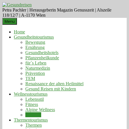
Petra Pachler | Herausgeberin Magazin Genusszeit | Alszeile
118/12/7 | A-1170 Wien
Menu
Home
Gesundheitstourismus
Bewegung
Ernährung
Gesundheitshotels
Pflanzenheilkunde
für´s Leben
Naturmedizin
Prävention
TEM
Renaissance der alten Heilmittel
Gesund Reisen mit Kindern
Wellnesstourismus
Lebensstil
Fitness
Alpine Wellness
natürlich
Thermentourismus
Thermen