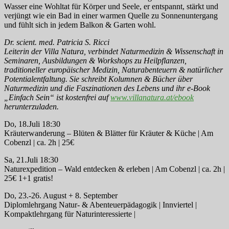
Wasser eine Wohltat für Körper und Seele, er entspannt, stärkt und
verjüngt wie ein Bad in einer warmen Quelle zu Sonnenuntergang
und fühlt sich in jedem Balkon & Garten wohl.
Dr. scient. med. Patricia S. Ricci
Leiterin der Villa Natura, verbindet Naturmedizin & Wissenschaft in
Seminaren, Ausbildungen & Workshops zu Heilpflanzen,
traditioneller europäischer Medizin, Naturabenteuern & natürlicher
Potentialentfaltung. Sie schreibt Kolumnen & Bücher über
Naturmedizin und die Faszinationen des Lebens und ihr e-Book
„Einfach Sein“ ist kostenfrei auf
www.villanatura.at/ebook
herunterzuladen.
Do, 18.Juli 18:30
Kräuterwanderung – Blüten & Blätter für Kräuter & Küche | Am
Cobenzl | ca. 2h | 25€
Sa, 21.Juli 18:30
Naturexpedition – Wald entdecken & erleben | Am Cobenzl | ca. 2h |
25€ 1+1 gratis!
Do, 23.-26. August + 8. September
Diplomlehrgang Natur- & Abenteuerpädagogik | Innviertel |
Kompaktlehrgang für Naturinteressierte |