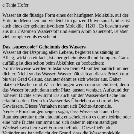
c Tanja Hofer
Wasser ist die flüssige Form eines der häufigsten Moleküle, auf der
Erde, im Menschen und vielleicht im ganzen Universum. Und es ist
auch eines der geheimnisvollsten Moleküle: H2O . Es besteht zwar
aus nur 2 Atomen Wasserstoff und einem Atom Sauerstoff, ist aber
viel komplexer als es scheint.
Das „supercoole“ Geheimnis des Wassers
Wasser ist der Ursprung allen Lebens, begleitet uns ständig im
Alltag, wirkt so einfach, ist aber geheimnisvoll und komplex. Ganz
auffällig ist dies schon beim Abkühlen zu beobachten:
Normalerweise werden Substanzen beim Abkühlen nämlich immer
dichter. Nicht so das Wasser: Wasser hält sich an dieses Prinzip nur
bis vier Grad Celsius, darunter dehnt es sich wieder aus. Daher
platzen Flaschen und Wasserleitungen wenn man sie einfriert, denn
das Wasser braucht dann mehr Platz, anstatt weniger. Aufgrund der
höheren Dichte schwimmt Eis auch auf der Wasseroberfläche und
erlaubt so den Tieren im Wasser das Überleben am Grund des
Gewässers. Dieses Verhalten nennt sich Dichte-Anomalie.
Neueste Forschungen zeigen sogar, dass Wasser sich auch bei
Raumtemperatur nicht eindeutig entscheidet ob es eine niedrige oder
eine hohe Dichte annimmt und sich daher in einem ständigen
Wechsel zwischen zwei Formen befindet. Diese fließende
Veränderung ist vielleicht der Grund, dass die Wassermoleküle