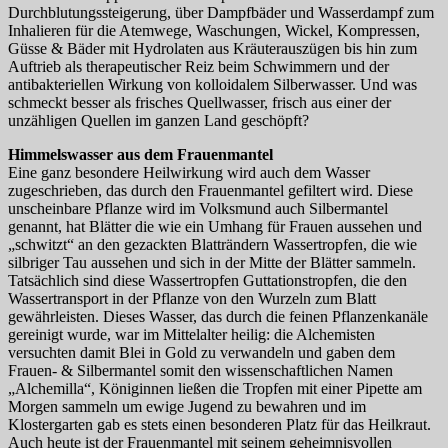
Durchblutungssteigerung, über Dampfbäder und Wasserdampf zum
Inhalieren für die Atemwege, Waschungen, Wickel, Kompressen,
Güsse & Bäder mit Hydrolaten aus Kräuterauszügen bis hin zum
Auftrieb als therapeutischer Reiz beim Schwimmern und der
antibakteriellen Wirkung von kolloidalem Silberwasser. Und was
schmeckt besser als frisches Quellwasser, frisch aus einer der
unzähligen Quellen im ganzen Land geschöpft?
Himmelswasser aus dem Frauenmantel
Eine ganz besondere Heilwirkung wird auch dem Wasser
zugeschrieben, das durch den Frauenmantel gefiltert wird. Diese
unscheinbare Pflanze wird im Volksmund auch Silbermantel
genannt, hat Blätter die wie ein Umhang für Frauen aussehen und
„schwitzt“ an den gezackten Blatträndern Wassertropfen, die wie
silbriger Tau aussehen und sich in der Mitte der Blätter sammeln.
Tatsächlich sind diese Wassertropfen Guttationstropfen, die den
Wassertransport in der Pflanze von den Wurzeln zum Blatt
gewährleisten. Dieses Wasser, das durch die feinen Pflanzenkanäle
gereinigt wurde, war im Mittelalter heilig: die Alchemisten
versuchten damit Blei in Gold zu verwandeln und gaben dem
Frauen- & Silbermantel somit den wissenschaftlichen Namen
„Alchemilla“, Königinnen ließen die Tropfen mit einer Pipette am
Morgen sammeln um ewige Jugend zu bewahren und im
Klostergarten gab es stets einen besonderen Platz für das Heilkraut.
Auch heute ist der Frauenmantel mit seinem geheimnisvollen