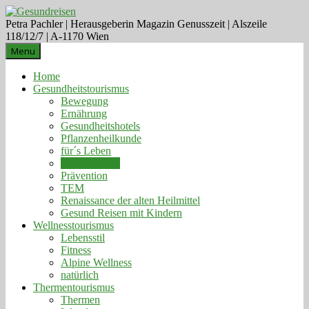
Petra Pachler | Herausgeberin Magazin Genusszeit | Alszeile
118/12/7 | A-1170 Wien
Menu
Home
Gesundheitstourismus
Bewegung
Ernährung
Gesundheitshotels
Pflanzenheilkunde
für´s Leben
Naturmedizin
Prävention
TEM
Renaissance der alten Heilmittel
Gesund Reisen mit Kindern
Wellnesstourismus
Lebensstil
Fitness
Alpine Wellness
natürlich
Thermentourismus
Thermen