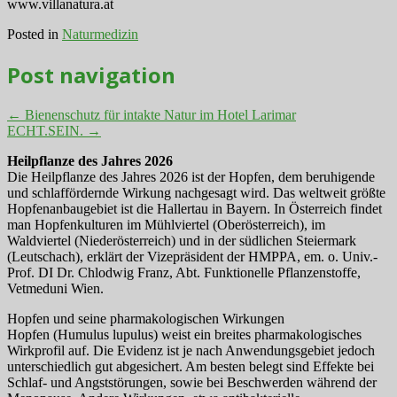
www.villanatura.at
Posted in
Naturmedizin
Post navigation
←
Bienenschutz für intakte Natur im Hotel Larimar
ECHT.SEIN.
→
Heilpflanze des Jahres 2026
Die Heilpflanze des Jahres 2026 ist der Hopfen, dem beruhigende
und schlaffördernde Wirkung nachgesagt wird. Das weltweit größte
Hopfenanbaugebiet ist die Hallertau in Bayern. In Österreich findet
man Hopfenkulturen im Mühlviertel (Oberösterreich), im
Waldviertel (Niederösterreich) und in der südlichen Steiermark
(Leutschach), erklärt der Vizepräsident der HMPPA, em. o. Univ.-
Prof. DI Dr. Chlodwig Franz, Abt. Funktionelle Pflanzenstoffe,
Vetmeduni Wien.
Hopfen und seine pharmakologischen Wirkungen
Hopfen (Humulus lupulus) weist ein breites pharmakologisches
Wirkprofil auf. Die Evidenz ist je nach Anwendungsgebiet jedoch
unterschiedlich gut abgesichert. Am besten belegt sind Effekte bei
Schlaf- und Angststörungen, sowie bei Beschwerden während der