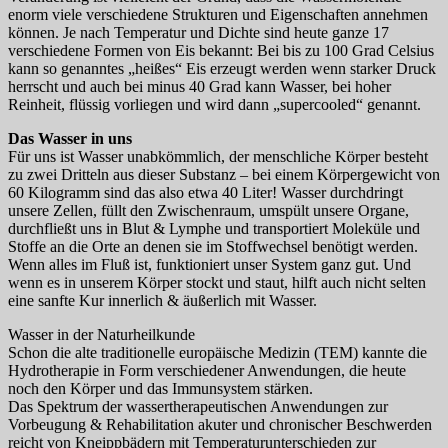
enorm viele verschiedene Strukturen und Eigenschaften annehmen
können. Je nach Temperatur und Dichte sind heute ganze 17
verschiedene Formen von Eis bekannt: Bei bis zu 100 Grad Celsius
kann so genanntes „heißes“ Eis erzeugt werden wenn starker Druck
herrscht und auch bei minus 40 Grad kann Wasser, bei hoher
Reinheit, flüssig vorliegen und wird dann „supercooled“ genannt.
Das Wasser in uns
Für uns ist Wasser unabkömmlich, der menschliche Körper besteht
zu zwei Dritteln aus dieser Substanz – bei einem Körpergewicht von
60 Kilogramm sind das also etwa 40 Liter! Wasser durchdringt
unsere Zellen, füllt den Zwischenraum, umspült unsere Organe,
durchfließt uns in Blut & Lymphe und transportiert Moleküle und
Stoffe an die Orte an denen sie im Stoffwechsel benötigt werden.
Wenn alles im Fluß ist, funktioniert unser System ganz gut. Und
wenn es in unserem Körper stockt und staut, hilft auch nicht selten
eine sanfte Kur innerlich & äußerlich mit Wasser.
Wasser in der Naturheilkunde
Schon die alte traditionelle europäische Medizin (TEM) kannte die
Hydrotherapie in Form verschiedener Anwendungen, die heute
noch den Körper und das Immunsystem stärken.
Das Spektrum der wassertherapeutischen Anwendungen zur
Vorbeugung & Rehabilitation akuter und chronischer Beschwerden
reicht von Kneippbädern mit Temperaturunterschieden zur