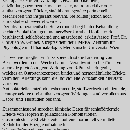
Menopause. Andere Wirkungen, etwa antibakterielle,
entzündungshemmende, metabolische, neuroprotektive oder
antikanzerogene Effekte, sind überwiegend experimentell
beschrieben und insgesamt relevant. Sie sollten jedoch noch
zurückhaltend bewertet werden.
Der phyto-therapeutische Schwerpunkt liegt in der Behandlung
leichter Schlafstörungen und nervöser Unruhe. Hopfen wirkt
beruhigend, schlaffördernd und angstlösend, erklärt Assoc. Prof. Dr.
Christian W. Gruber, Vizepräsident der HMPPA, Zentrum für
Physiologie und Pharmakologie, Medizinische Universität Wien.
Ein weiterer möglicher Einsatzbereich ist die Linderung von
Beschwerden in den Wechseljahren. Verantwortlich hierfür ist vor
allem die phytoöstrogene Wirkung von 8-Prenylnaringenin,
welches an Östrogenrezeptoren bindet und hormonähnliche Effekte
vermittelt. Allerdings kann die individuelle Wirksamkeit hier stark
variieren.
Antibakterielle, entzündungshemmende, stoffwechselmodulierende,
neuroprotektive und antikanzerogene Wirkungen sind vor allem aus
Labor- und Tierstudien bekannt.
Zusammenfassend sprechen klinische Daten für schlaffördernde
Effekte von Hopfen in pflanzlichen Kombinationen.
Gastrointestinale Effekte deuten auf eine hormonell vermittelte
Reduktion der Energieaufnahme hin.
Weitere Informationen: www.hmppa.at