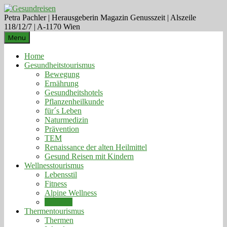
Petra Pachler | Herausgeberin Magazin Genusszeit | Alszeile
118/12/7 | A-1170 Wien
Menu
Home
Gesundheitstourismus
Bewegung
Ernährung
Gesundheitshotels
Pflanzenheilkunde
für´s Leben
Naturmedizin
Prävention
TEM
Renaissance der alten Heilmittel
Gesund Reisen mit Kindern
Wellnesstourismus
Lebensstil
Fitness
Alpine Wellness
natürlich
Thermentourismus
Thermen