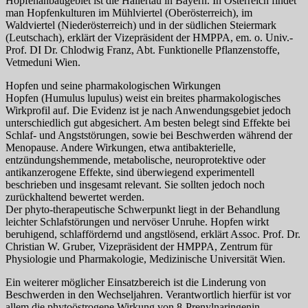
Hopfenanbaugebiet ist die Hallertau in Bayern. In Österreich findet
man Hopfenkulturen im Mühlviertel (Oberösterreich), im
Waldviertel (Niederösterreich) und in der südlichen Steiermark
(Leutschach), erklärt der Vizepräsident der HMPPA, em. o. Univ.-
Prof. DI Dr. Chlodwig Franz, Abt. Funktionelle Pflanzenstoffe,
Vetmeduni Wien.
Hopfen und seine pharmakologischen Wirkungen
Hopfen (Humulus lupulus) weist ein breites pharmakologisches
Wirkprofil auf. Die Evidenz ist je nach Anwendungsgebiet jedoch
unterschiedlich gut abgesichert. Am besten belegt sind Effekte bei
Schlaf- und Angststörungen, sowie bei Beschwerden während der
Menopause. Andere Wirkungen, etwa antibakterielle,
entzündungshemmende, metabolische, neuroprotektive oder
antikanzerogene Effekte, sind überwiegend experimentell
beschrieben und insgesamt relevant. Sie sollten jedoch noch
zurückhaltend bewertet werden.
Der phyto-therapeutische Schwerpunkt liegt in der Behandlung
leichter Schlafstörungen und nervöser Unruhe. Hopfen wirkt
beruhigend, schlaffördernd und angstlösend, erklärt Assoc. Prof. Dr.
Christian W. Gruber, Vizepräsident der HMPPA, Zentrum für
Physiologie und Pharmakologie, Medizinische Universität Wien.
Ein weiterer möglicher Einsatzbereich ist die Linderung von
Beschwerden in den Wechseljahren. Verantwortlich hierfür ist vor
allem die phytoöstrogene Wirkung von 8-Prenylnaringenin,