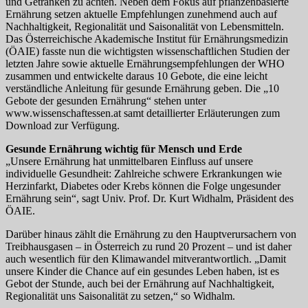
und Getränken zu achten. Neben dem Fokus auf pflanzenbasierte
Ernährung setzen aktuelle Empfehlungen zunehmend auch auf
Nachhaltigkeit, Regionalität und Saisonalität von Lebensmitteln.
Das Österreichische Akademische Institut für Ernährungsmedizin
(ÖAIE) fasste nun die wichtigsten wissenschaftlichen Studien der
letzten Jahre sowie aktuelle Ernährungsempfehlungen der WHO
zusammen und entwickelte daraus 10 Gebote, die eine leicht
verständliche Anleitung für gesunde Ernährung geben. Die „10
Gebote der gesunden Ernährung“ stehen unter
www.wissenschaftessen.at samt detaillierter Erläuterungen zum
Download zur Verfügung.
Gesunde Ernährung wichtig für Mensch und Erde
„Unsere Ernährung hat unmittelbaren Einfluss auf unsere
individuelle Gesundheit: Zahlreiche schwere Erkrankungen wie
Herzinfarkt, Diabetes oder Krebs können die Folge ungesunder
Ernährung sein“, sagt Univ. Prof. Dr. Kurt Widhalm, Präsident des
ÖAIE.
Darüber hinaus zählt die Ernährung zu den Hauptverursachern von
Treibhausgasen – in Österreich zu rund 20 Prozent – und ist daher
auch wesentlich für den Klimawandel mitverantwortlich. „Damit
unsere Kinder die Chance auf ein gesundes Leben haben, ist es
Gebot der Stunde, auch bei der Ernährung auf Nachhaltigkeit,
Regionalität uns Saisonalität zu setzen,“ so Widhalm.