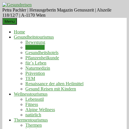
Petra Pachler | Herausgeberin Magazin Genusszeit | Alszeile
118/12/7 | A-1170 Wien
Menu
Home
Gesundheitstourismus
Bewegung
Ernährung
Gesundheitshotels
Pflanzenheilkunde
für´s Leben
Naturmedizin
Prävention
TEM
Renaissance der alten Heilmittel
Gesund Reisen mit Kindern
Wellnesstourismus
Lebensstil
Fitness
Alpine Wellness
natürlich
Thermentourismus
Thermen