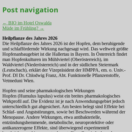
Post navigation
←
BIO im Hotel Oswalda
Müde im Frühling?
→
Heilpflanze des Jahres 2026
Die Heilpflanze des Jahres 2026 ist der Hopfen, dem beruhigende
und schlaffördernde Wirkung nachgesagt wird. Das weltweit größte
Hopfenanbaugebiet ist die Hallertau in Bayern. In Österreich findet
man Hopfenkulturen im Mühlviertel (Oberösterreich), im
Waldviertel (Niederösterreich) und in der südlichen Steiermark
(Leutschach), erklärt der Vizepräsident der HMPPA, em. o. Univ.-
Prof. DI Dr. Chlodwig Franz, Abt. Funktionelle Pflanzenstoffe,
Vetmeduni Wien.
Hopfen und seine pharmakologischen Wirkungen
Hopfen (Humulus lupulus) weist ein breites pharmakologisches
Wirkprofil auf. Die Evidenz ist je nach Anwendungsgebiet jedoch
unterschiedlich gut abgesichert. Am besten belegt sind Effekte bei
Schlaf- und Angststörungen, sowie bei Beschwerden während der
Menopause. Andere Wirkungen, etwa antibakterielle,
entzündungshemmende, metabolische, neuroprotektive oder
antikanzerogene Effekte, sind überwiegend experimentell