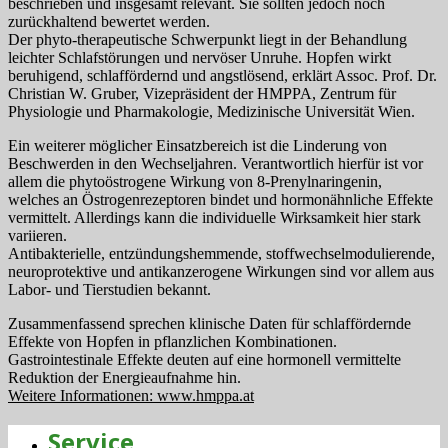
beschrieben und insgesamt relevant. Sie sollten jedoch noch
zurückhaltend bewertet werden.
Der phyto-therapeutische Schwerpunkt liegt in der Behandlung
leichter Schlafstörungen und nervöser Unruhe. Hopfen wirkt
beruhigend, schlaffördernd und angstlösend, erklärt Assoc. Prof. Dr.
Christian W. Gruber, Vizepräsident der HMPPA, Zentrum für
Physiologie und Pharmakologie, Medizinische Universität Wien.
Ein weiterer möglicher Einsatzbereich ist die Linderung von
Beschwerden in den Wechseljahren. Verantwortlich hierfür ist vor
allem die phytoöstrogene Wirkung von 8-Prenylnaringenin,
welches an Östrogenrezeptoren bindet und hormonähnliche Effekte
vermittelt. Allerdings kann die individuelle Wirksamkeit hier stark
variieren.
Antibakterielle, entzündungshemmende, stoffwechselmodulierende,
neuroprotektive und antikanzerogene Wirkungen sind vor allem aus
Labor- und Tierstudien bekannt.
Zusammenfassend sprechen klinische Daten für schlaffördernde
Effekte von Hopfen in pflanzlichen Kombinationen.
Gastrointestinale Effekte deuten auf eine hormonell vermittelte
Reduktion der Energieaufnahme hin.
Weitere Informationen: www.hmppa.at
Service