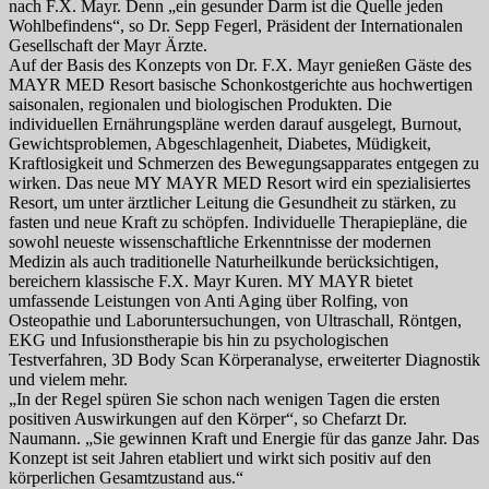
nach F.X. Mayr. Denn „ein gesunder Darm ist die Quelle jeden
Wohlbefindens“, so Dr. Sepp Fegerl, Präsident der Internationalen
Gesellschaft der Mayr Ärzte.
Auf der Basis des Konzepts von Dr. F.X. Mayr genießen Gäste des
MAYR MED Resort basische Schonkostgerichte aus hochwertigen
saisonalen, regionalen und biologischen Produkten. Die
individuellen Ernährungspläne werden darauf ausgelegt, Burnout,
Gewichtsproblemen, Abgeschlagenheit, Diabetes, Müdigkeit,
Kraftlosigkeit und Schmerzen des Bewegungsapparates entgegen zu
wirken. Das neue MY MAYR MED Resort wird ein spezialisiertes
Resort, um unter ärztlicher Leitung die Gesundheit zu stärken, zu
fasten und neue Kraft zu schöpfen. Individuelle Therapiepläne, die
sowohl neueste wissenschaftliche Erkenntnisse der modernen
Medizin als auch traditionelle Naturheilkunde berücksichtigen,
bereichern klassische F.X. Mayr Kuren. MY MAYR bietet
umfassende Leistungen von Anti Aging über Rolfing, von
Osteopathie und Laboruntersuchungen, von Ultraschall, Röntgen,
EKG und Infusionstherapie bis hin zu psychologischen
Testverfahren, 3D Body Scan Körperanalyse, erweiterter Diagnostik
und vielem mehr.
„In der Regel spüren Sie schon nach wenigen Tagen die ersten
positiven Auswirkungen auf den Körper“, so Chefarzt Dr.
Naumann. „Sie gewinnen Kraft und Energie für das ganze Jahr. Das
Konzept ist seit Jahren etabliert und wirkt sich positiv auf den
körperlichen Gesamtzustand aus.“