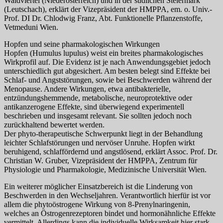
Waldviertel (Niederösterreich) und in der südlichen Steiermark
(Leutschach), erklärt der Vizepräsident der HMPPA, em. o. Univ.-
Prof. DI Dr. Chlodwig Franz, Abt. Funktionelle Pflanzenstoffe,
Vetmeduni Wien.
Hopfen und seine pharmakologischen Wirkungen
Hopfen (Humulus lupulus) weist ein breites pharmakologisches
Wirkprofil auf. Die Evidenz ist je nach Anwendungsgebiet jedoch
unterschiedlich gut abgesichert. Am besten belegt sind Effekte bei
Schlaf- und Angststörungen, sowie bei Beschwerden während der
Menopause. Andere Wirkungen, etwa antibakterielle,
entzündungshemmende, metabolische, neuroprotektive oder
antikanzerogene Effekte, sind überwiegend experimentell
beschrieben und insgesamt relevant. Sie sollten jedoch noch
zurückhaltend bewertet werden.
Der phyto-therapeutische Schwerpunkt liegt in der Behandlung
leichter Schlafstörungen und nervöser Unruhe. Hopfen wirkt
beruhigend, schlaffördernd und angstlösend, erklärt Assoc. Prof. Dr.
Christian W. Gruber, Vizepräsident der HMPPA, Zentrum für
Physiologie und Pharmakologie, Medizinische Universität Wien.
Ein weiterer möglicher Einsatzbereich ist die Linderung von
Beschwerden in den Wechseljahren. Verantwortlich hierfür ist vor
allem die phytoöstrogene Wirkung von 8-Prenylnaringenin,
welches an Östrogenrezeptoren bindet und hormonähnliche Effekte
vermittelt. Allerdings kann die individuelle Wirksamkeit hier stark