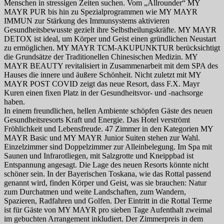
Menschen in stressigen Zeiten suchen. Vom „Allrounder“ MY
MAYR PUR bis hin zu Spezialprogrammen wie MY MAYR
IMMUN zur Stärkung des Immunsystems aktivieren
Gesundheitsbewusste gezielt ihre Selbstheilungskräfte. MY MAYR
DETOX ist ideal, um Körper und Geist einen gründlichen Neustart
zu ermöglichen. MY MAYR TCM-AKUPUNKTUR berücksichtigt
die Grundsätze der Traditionellen Chinesischen Medizin. MY
MAYR BEAUTY revitalisiert in Zusammenarbeit mit dem SPA des
Hauses die innere und äußere Schönheit. Nicht zuletzt mit MY
MAYR POST COVID zeigt das neue Resort, dass F.X. Mayr
Kuren einen fixen Platz in der Gesundheitsvor- und -nachsorge
haben.
In einem freundlichen, hellen Ambiente schöpfen Gäste des neuen
Gesundheitsresorts Kraft und Energie. Das Hotel verströmt
Fröhlichkeit und Lebensfreude. 47 Zimmer in den Kategorien MY
MAYR Basic und MY MAYR Junior Suiten stehen zur Wahl.
Einzelzimmer sind Doppelzimmer zur Alleinbelegung. Im Spa mit
Saunen und Infrarotliegen, mit Salzgrotte und Kneippbad ist
Entspannung angesagt. Die Lage des neuen Resorts könnte nicht
schöner sein. In der Bayerischen Toskana, wie das Rottal passend
genannt wird, finden Körper und Geist, was sie brauchen: Natur
zum Durchatmen und weite Landschaften, zum Wandern,
Spazieren, Radfahren und Golfen. Der Eintritt in die Rottal Terme
ist für Gäste von MY MAYR pro sieben Tage Aufenthalt zweimal
im gebuchten Arrangement inkludiert. Der Zimmerpreis in dem