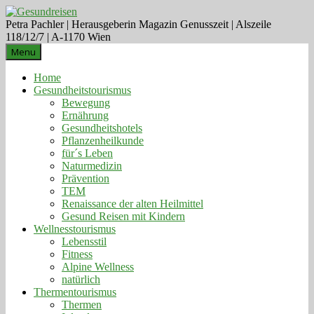
Petra Pachler | Herausgeberin Magazin Genusszeit | Alszeile
118/12/7 | A-1170 Wien
Menu
Home
Gesundheitstourismus
Bewegung
Ernährung
Gesundheitshotels
Pflanzenheilkunde
für´s Leben
Naturmedizin
Prävention
TEM
Renaissance der alten Heilmittel
Gesund Reisen mit Kindern
Wellnesstourismus
Lebensstil
Fitness
Alpine Wellness
natürlich
Thermentourismus
Thermen