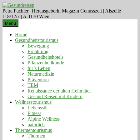
Petra Pachler | Herausgeberin Magazin Genusszeit | Alszeile
118/12/7 | A-1170 Wien
Menu
Home
Gesundheitstourismus
Bewegung
Ernährung
Gesundheitshotels
Pflanzenheilkunde
für´s Leben
Naturmedizin
Prävention
TEM
Renaissance der alten Heilmittel
Gesund Reisen mit Kindern
Wellnesstourismus
Lebensstil
Fitness
Alpine Wellness
natürlich
Thermentourismus
Thermen