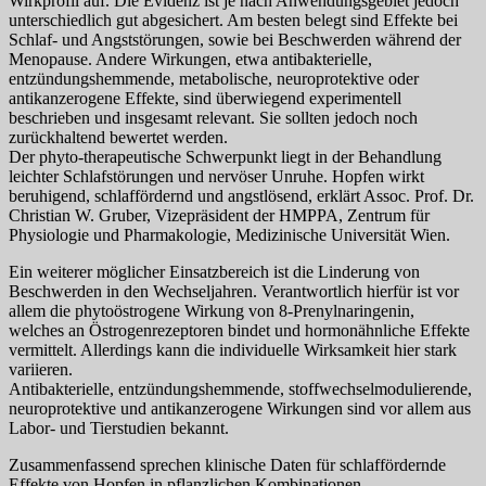
Wirkprofil auf. Die Evidenz ist je nach Anwendungsgebiet jedoch
unterschiedlich gut abgesichert. Am besten belegt sind Effekte bei
Schlaf- und Angststörungen, sowie bei Beschwerden während der
Menopause. Andere Wirkungen, etwa antibakterielle,
entzündungshemmende, metabolische, neuroprotektive oder
antikanzerogene Effekte, sind überwiegend experimentell
beschrieben und insgesamt relevant. Sie sollten jedoch noch
zurückhaltend bewertet werden.
Der phyto-therapeutische Schwerpunkt liegt in der Behandlung
leichter Schlafstörungen und nervöser Unruhe. Hopfen wirkt
beruhigend, schlaffördernd und angstlösend, erklärt Assoc. Prof. Dr.
Christian W. Gruber, Vizepräsident der HMPPA, Zentrum für
Physiologie und Pharmakologie, Medizinische Universität Wien.
Ein weiterer möglicher Einsatzbereich ist die Linderung von
Beschwerden in den Wechseljahren. Verantwortlich hierfür ist vor
allem die phytoöstrogene Wirkung von 8-Prenylnaringenin,
welches an Östrogenrezeptoren bindet und hormonähnliche Effekte
vermittelt. Allerdings kann die individuelle Wirksamkeit hier stark
variieren.
Antibakterielle, entzündungshemmende, stoffwechselmodulierende,
neuroprotektive und antikanzerogene Wirkungen sind vor allem aus
Labor- und Tierstudien bekannt.
Zusammenfassend sprechen klinische Daten für schlaffördernde
Effekte von Hopfen in pflanzlichen Kombinationen.