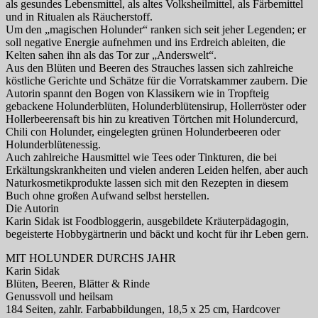
als gesundes Lebensmittel, als altes Volksheilmittel, als Färbemittel
und in Ritualen als Räucherstoff.
Um den „magischen Holunder“ ranken sich seit jeher Legenden; er
soll negative Energie aufnehmen und ins Erdreich ableiten, die
Kelten sahen ihn als das Tor zur „Anderswelt“.
Aus den Blüten und Beeren des Strauches lassen sich zahlreiche
köstliche Gerichte und Schätze für die Vorratskammer zaubern. Die
Autorin spannt den Bogen von Klassikern wie in Tropfteig
gebackene Holunderblüten, Holunderblütensirup, Hollerröster oder
Hollerbeerensaft bis hin zu kreativen Törtchen mit Holundercurd,
Chili con Holunder, eingelegten grünen Holunderbeeren oder
Holunderblütenessig.
Auch zahlreiche Hausmittel wie Tees oder Tinkturen, die bei
Erkältungskrankheiten und vielen anderen Leiden helfen, aber auch
Naturkosmetikprodukte lassen sich mit den Rezepten in diesem
Buch ohne großen Aufwand selbst herstellen.
Die Autorin
Karin Sidak ist Foodbloggerin, ausgebildete Kräuterpädagogin,
begeisterte Hobbygärtnerin und bäckt und kocht für ihr Leben gern.
MIT HOLUNDER DURCHS JAHR
Karin Sidak
Blüten, Beeren, Blätter & Rinde
Genussvoll und heilsam
184 Seiten, zahlr. Farbabbildungen, 18,5 x 25 cm, Hardcover