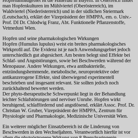
Hopfenanbaugebiet ist die Hallertau in Bayern. In Österreich findet
man Hopfenkulturen im Mühlviertel (Oberösterreich), im
Waldviertel (Niederösterreich) und in der südlichen Steiermark
(Leutschach), erklärt der Vizepräsident der HMPPA, em. o. Univ.-
Prof. DI Dr. Chlodwig Franz, Abt. Funktionelle Pflanzenstoffe,
Vetmeduni Wien.
Hopfen und seine pharmakologischen Wirkungen
Hopfen (Humulus lupulus) weist ein breites pharmakologisches
Wirkprofil auf. Die Evidenz ist je nach Anwendungsgebiet jedoch
unterschiedlich gut abgesichert. Am besten belegt sind Effekte bei
Schlaf- und Angststörungen, sowie bei Beschwerden während der
Menopause. Andere Wirkungen, etwa antibakterielle,
entzündungshemmende, metabolische, neuroprotektive oder
antikanzerogene Effekte, sind überwiegend experimentell
beschrieben und insgesamt relevant. Sie sollten jedoch noch
zurückhaltend bewertet werden.
Der phyto-therapeutische Schwerpunkt liegt in der Behandlung
leichter Schlafstörungen und nervöser Unruhe. Hopfen wirkt
beruhigend, schlaffördernd und angstlösend, erklärt Assoc. Prof. Dr.
Christian W. Gruber, Vizepräsident der HMPPA, Zentrum für
Physiologie und Pharmakologie, Medizinische Universität Wien.
Ein weiterer möglicher Einsatzbereich ist die Linderung von
Beschwerden in den Wechseljahren. Verantwortlich hierfür ist vor
allem die phytoöstrogene Wirkung von 8-Prenylnaringenin,