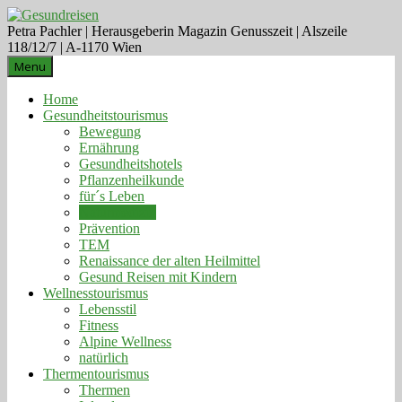
Petra Pachler | Herausgeberin Magazin Genusszeit | Alszeile
118/12/7 | A-1170 Wien
Menu
Home
Gesundheitstourismus
Bewegung
Ernährung
Gesundheitshotels
Pflanzenheilkunde
für´s Leben
Naturmedizin
Prävention
TEM
Renaissance der alten Heilmittel
Gesund Reisen mit Kindern
Wellnesstourismus
Lebensstil
Fitness
Alpine Wellness
natürlich
Thermentourismus
Thermen