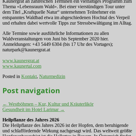
Kaunergrat an zahlreichen Terminen ein vielfältiges Programm zum
Thema «Lebensraum Wald». Bei einer vierstündigen Tour unter
dem Titel „Kraftquelle Natur“ unternehmen Teilnehmer ein
entspanntes Waldbad etwa im abgeschiedenen Hochtal des Verpeil
und erhalten dabei wertvolle Tipps zur Stressbewältigung im Alltag.
Alle Termine sowie ausführliche Informationen zu allen
Waldveranstaltungen von Juni bis September 2020 hier.
Anmeldungen: +43 5449 6304 (bis 17 Uhr des Vortages);
naturpark@kaunergrat.at
www.kaunergrat.at
www.kaunertal.com
Posted in
Kontakt
,
Naturmedizin
Post navigation
←
Westböhmen – Kur, Kultur und Kräuterlikör
Gesundheit im Hotel Larimar
→
Heilpflanze des Jahres 2026
Die Heilpflanze des Jahres 2026 ist der Hopfen, dem beruhigende
und schlaffördernde Wirkung nachgesagt wird. Das weltweit größte