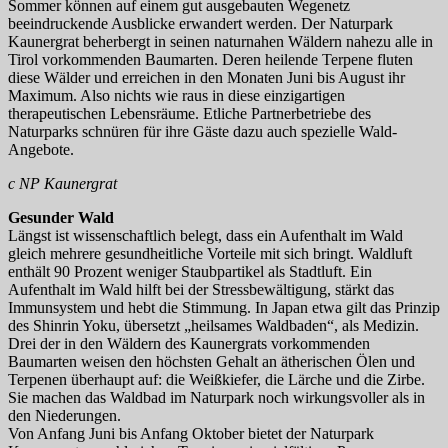
Sommer können auf einem gut ausgebauten Wegenetz
beeindruckende Ausblicke erwandert werden. Der Naturpark
Kaunergrat beherbergt in seinen naturnahen Wäldern nahezu alle in
Tirol vorkommenden Baumarten. Deren heilende Terpene fluten
diese Wälder und erreichen in den Monaten Juni bis August ihr
Maximum. Also nichts wie raus in diese einzigartigen
therapeutischen Lebensräume. Etliche Partnerbetriebe des
Naturparks schnüren für ihre Gäste dazu auch spezielle Wald-
Angebote.
c NP Kaunergrat
Gesunder Wald
Längst ist wissenschaftlich belegt, dass ein Aufenthalt im Wald
gleich mehrere gesundheitliche Vorteile mit sich bringt. Waldluft
enthält 90 Prozent weniger Staubpartikel als Stadtluft. Ein
Aufenthalt im Wald hilft bei der Stressbewältigung, stärkt das
Immunsystem und hebt die Stimmung. In Japan etwa gilt das Prinzip
des Shinrin Yoku, übersetzt „heilsames Waldbaden“, als Medizin.
Drei der in den Wäldern des Kaunergrats vorkommenden
Baumarten weisen den höchsten Gehalt an ätherischen Ölen und
Terpenen überhaupt auf: die Weißkiefer, die Lärche und die Zirbe.
Sie machen das Waldbad im Naturpark noch wirkungsvoller als in
den Niederungen.
Von Anfang Juni bis Anfang Oktober bietet der Naturpark